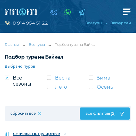
8 914 954 51 22
Все туры
Экскурсии
Главная
→
Все туры
→
Подбор тура на Байкал
Подбор тура на Байкал
Выбрано: туров
Все
Весна
Зима
сезоны
Лето
Осень
сбросить все
все фильтры (2)
сначала популярные