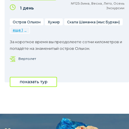
№125•Зима, Весна, Лето, Осень
1 день
Экскурсии
Остров Ольхон
Хужир
Скала Шаманка (мыс Бурхан)
еще 1
За короткое время вы преодолеете сотни километров и
попадёте на знаменитый остров Ольхон.
Вертолет
показать тур