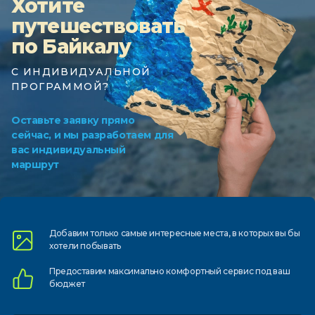
Хотите
путешествовать
по Байкалу
С ИНДИВИДУАЛЬНОЙ
ПРОГРАММОЙ?
Оставьте заявку прямо
сейчас, и мы разработаем для
вас индивидуальный
маршрут
Добавим только самые
интересные места, в которых
вы бы
хотели побывать
Предоставим
максимально комфортный
сервис под ваш
бюджет