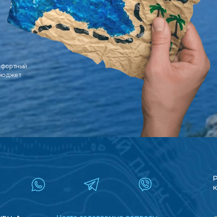
мфортный
 бюджет
к