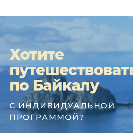
Хотите
путешествоват
по Байкалу
С ИНДИВИДУАЛЬНОЙ
ПРОГРАММОЙ?