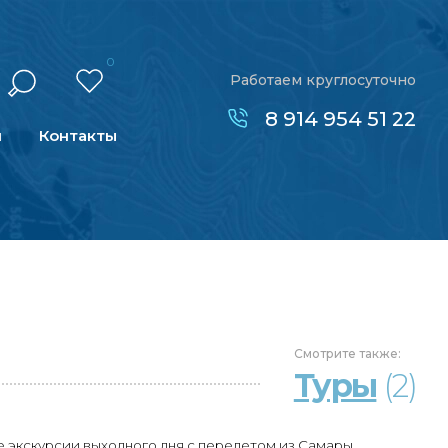
0
Работаем круглосуточно
8 914 954 51 22
н
Контакты
Смотрите
также:
Туры
(2)
 экскурсии выходного дня с перелетом из Самары.