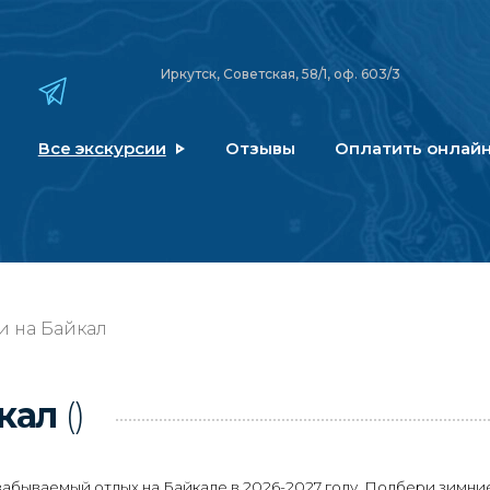
Иркутск, Советская, 58/1, оф. 603/3
Все экскурсии
Отзывы
Оплатить онлай
и на Байкал
йкал
()
абываемый отдых на Байкале в 2026-2027 году. Подбери зимние