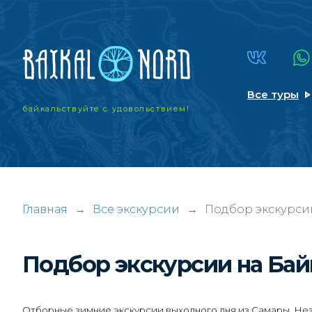
Все туры
байкальствуйте
с удовольствием!
Главная
→
Все экскурсии
→
Подбор экскурси
Подбор экскурсии на Ба
Отборные зимние экскурсии выходного дня из Самары. Нез