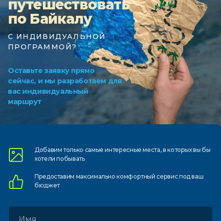
путешествовать
по Байкалу
С ИНДИВИДУАЛЬНОЙ
ПРОГРАММОЙ?
Оставьте заявку прямо
сейчас, и мы разработаем для
вас индивидуальный
маршрут
Добавим только самые
интересные места, в которых
вы бы
хотели побывать
Предоставим
максимально комфортный
сервис под ваш
бюджет