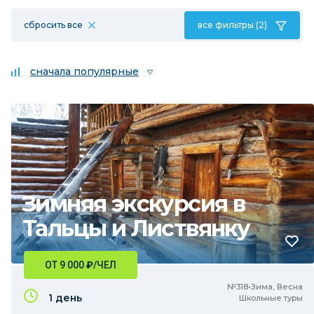
сбросить все
все фильтры (2)
сначала популярные
Зимняя экскурсия в
Тальцы и Листвянку
ОТ 9 000
₽
/ЧЕЛ
№318•Зима, Весна
1 день
Школьные туры