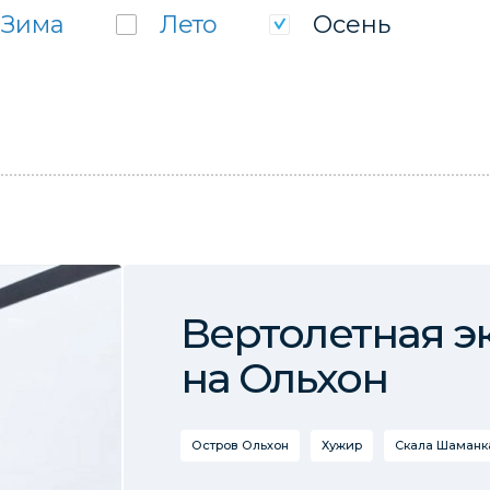
Зима
Лето
Осень
Вертолетная э
на Ольхон
Остров Ольхон
Хужир
Скала Шаманка