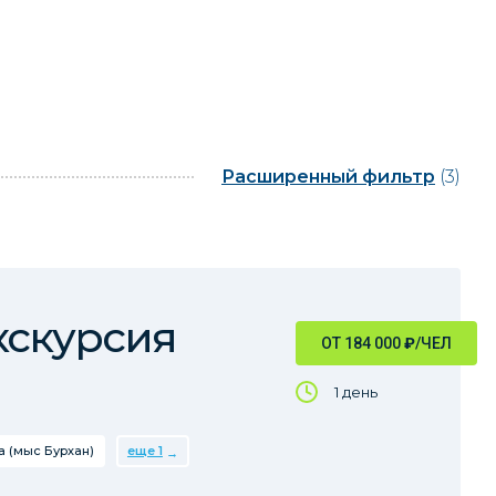
Расширенный фильтр
(3)
кскурсия
ОТ 184 000
₽
/ЧЕЛ
1 день
 (мыс Бурхан)
еще 1