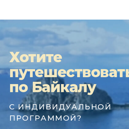
Хотите
путешествоват
по Байкалу
С ИНДИВИДУАЛЬНОЙ
ПРОГРАММОЙ?