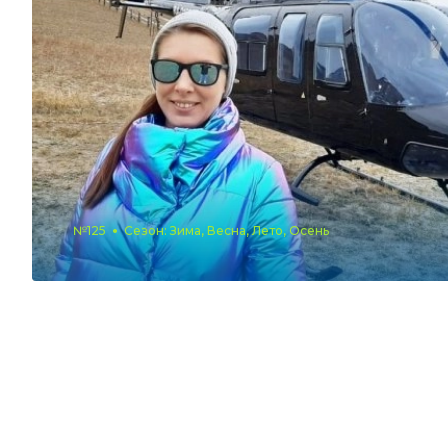
№125
Сезон: Зима, Весна, Лето, Осень