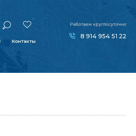
0
Работаем круглосуточно
8 914 954 51 22
н
Контакты