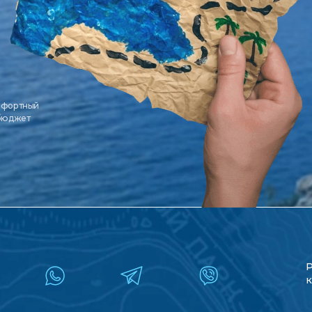
мфортный
 бюджет
к