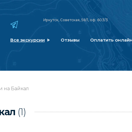
Иркутск, Советская, 58/1, оф. 603/3
Все экскурсии
Отзывы
Оплатить онлай
и на Байкал
йкал
(1)