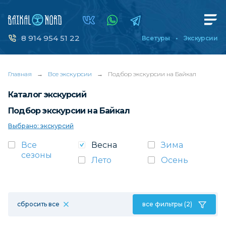
8 914 954 51 22
Все туры
Экскурсии
Главная
→
Все экскурсии
→
Подбор экскурсии на Байкал
Каталог экскурсий
Подбор экскурсии на Байкал
Выбрано: экскурсий
Все
Весна
Зима
сезоны
Лето
Осень
сбросить все
все фильтры (2)