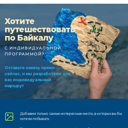
Хотите
путешествовать
по Байкалу
С ИНДИВИДУАЛЬНОЙ
ПРОГРАММОЙ?
Оставьте заявку прямо
сейчас, и мы разработаем для
вас индивидуальный
маршрут
Добавим только самые
интересные места, в которых
вы бы
хотели побывать