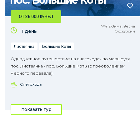
пос. Большие Коты
ОТ 36 000
₽
/ЧЕЛ
№412•Зима, Весна
1 день
Экскурсии
Листвянка
Большие Коты
Однодневное путешествие на снегоходах по маршруту
пос. Листвянка - пос. Большие Коты (с преодолением
Чёрного перевала).
Снегоходы
показать тур