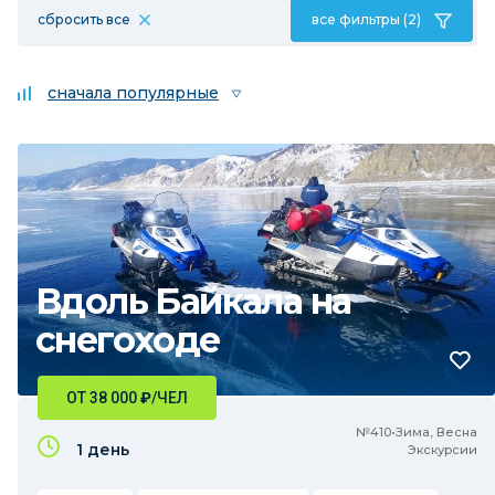
сбросить все
все фильтры (2)
сначала популярные
Вдоль Байкала на
снегоходе
ОТ 38 000
₽
/ЧЕЛ
№410•Зима, Весна
1 день
Экскурсии