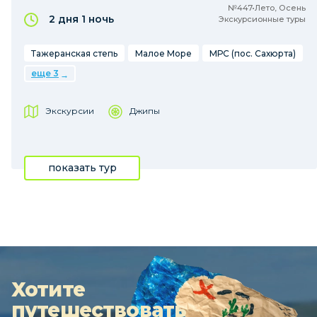
№447•Лето, Осень
2 дня
1 ночь
Экскурсионные туры
Тажеранская степь
Малое Море
МРС (пос. Сахюрта)
еще 3
Экскурсии
Джипы
показать тур
Хотите
путешествовать