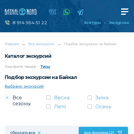
8 914 954 51 22
Все туры
Экскурсии
Главная
→
Все экскурсии
→
Подбор экскурсии на Байкал
Каталог экскурсий
Смотрите
также:
Туры
Подбор экскурсии на Байкал
Выбрано: экскурсий
Все
Весна
Зима
сезоны
Лето
Осень
сбросить все
все фильтры (2)