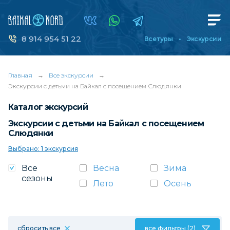
8 914 954 51 22
Все туры
Экскурсии
Главная
→
Все экскурсии
→
Экскурсии с детьми на Байкал с посещением Слюдянки
Каталог экскурсий
Экскурсии с детьми на Байкал с посещением
Слюдянки
Выбрано: 1 экскурсия
Все
Весна
Зима
сезоны
Лето
Осень
сбросить все
все фильтры (2)