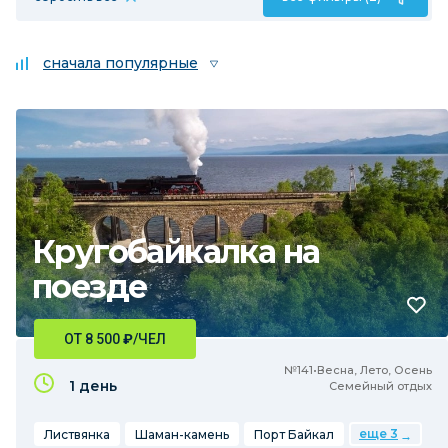
сначала популярные
Кругобайкалка на
поезде
ОТ 8 500
₽
/ЧЕЛ
№141•Весна, Лето, Осень
1 день
Семейный отдых
еще 3
Листвянка
Шаман-камень
Порт Байкал