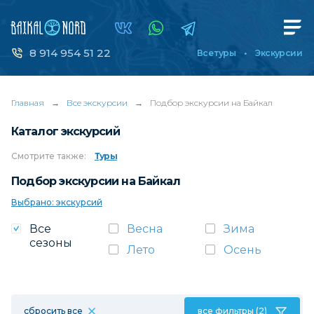
8 914 954 51 22
Все туры
Экскурсии
Главная
→
Все экскурсии
→
Подбор экскурсии на Байкал
Каталог экскурсий
Смотрите
также:
Туры
Подбор экскурсии на Байкал
Выбрано: экскурсий
Все
Весна
Зима
сезоны
Лето
Осень
сбросить все
все фильтры (2)