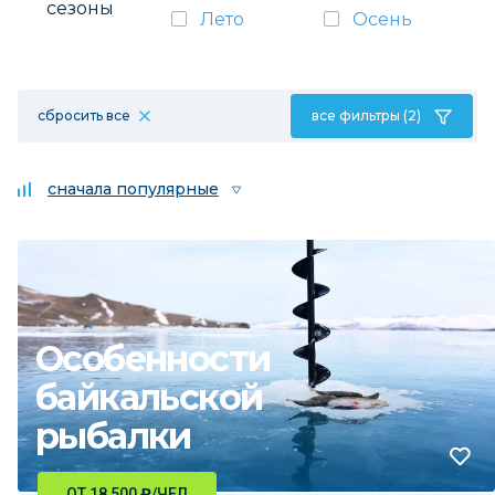
сезоны
Лето
Осень
сбросить все
все фильтры (2)
сначала популярные
Особенности
байкальской
рыбалки
ОТ 18 500
₽
/ЧЕЛ