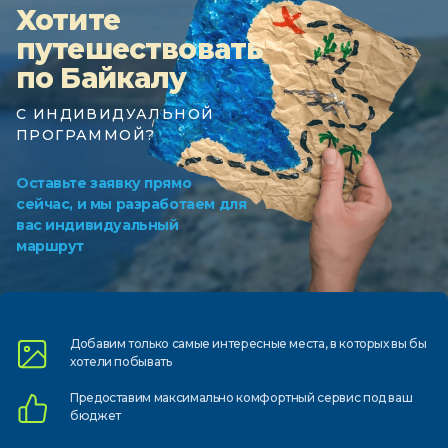
Хотите
путешествовать
по Байкалу
С ИНДИВИДУАЛЬНОЙ
ПРОГРАММОЙ?
Оставьте заявку прямо
сейчас, и мы разработаем для
вас индивидуальный
маршрут
Добавим только самые
интересные места, в которых
вы бы
хотели побывать
Предоставим
максимально комфортный
сервис под ваш
бюджет