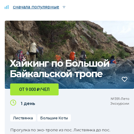
сначала популярные
Хайкинг по Большой
Байкальской тропе
ОТ 9 000
₽
/ЧЕЛ
№391•Лето
1 день
Экскурсии
Листвянка
Большие Коты
Прогулка по эко-тропе из пос. Листвянка до пос.