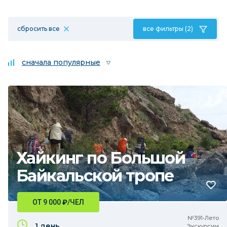
сбросить все
все фильтры (2)
сначала популярные
Хайкинг по Большой
Байкальской тропе
ОТ 9 000
₽
/ЧЕЛ
№391•Лето
1 день
Экскурсии