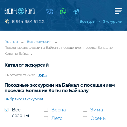
8 914 954 51 22
Все туры
Экскурсии
Главная
→
Все экскурсии
→
Походные экскурсии на Байкал с посещением поселка Большие
Коты по Байкалу
Каталог экскурсий
Смотрите
также:
Туры
Походные экскурсии на Байкал с посещением
поселка Большие Коты по Байкалу
Выбрано: 1 экскурсия
Все
Весна
Зима
сезоны
Лето
Осень