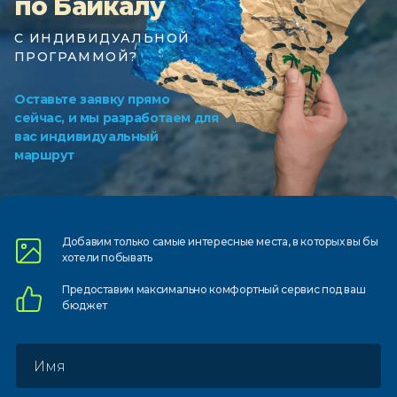
по Байкалу
С ИНДИВИДУАЛЬНОЙ
ПРОГРАММОЙ?
Оставьте заявку прямо
сейчас, и мы разработаем для
вас индивидуальный
маршрут
Добавим только самые
интересные места, в которых
вы бы
хотели побывать
Предоставим
максимально комфортный
сервис под ваш
бюджет