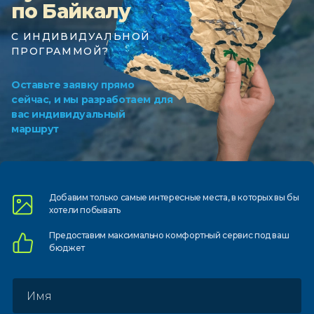
по Байкалу
С ИНДИВИДУАЛЬНОЙ
ПРОГРАММОЙ?
Оставьте заявку прямо
сейчас, и мы разработаем для
вас индивидуальный
маршрут
Добавим только самые
интересные места, в которых
вы бы
хотели побывать
Предоставим
максимально комфортный
сервис под ваш
бюджет