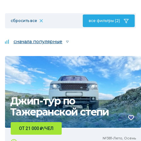
сбросить все
все фильтры (2)
сначала популярные
Джип-тур по
Тажеранской степи
ОТ 21 000
₽
/ЧЕЛ
№381•Лето, Осень