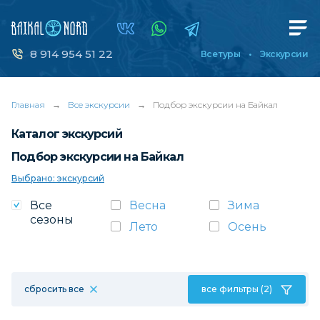
8 914 954 51 22
Все туры
Экскурсии
Главная
→
Все экскурсии
→
Подбор экскурсии на Байкал
Каталог экскурсий
Подбор экскурсии на Байкал
Выбрано: экскурсий
Все
Весна
Зима
сезоны
Лето
Осень
сбросить все
все фильтры (2)