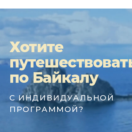
Хотите
путешествоват
по Байкалу
С ИНДИВИДУАЛЬНОЙ
ПРОГРАММОЙ?