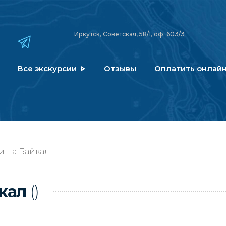
Иркутск, Советская, 58/1, оф. 603/3
Все экскурсии
Отзывы
Оплатить онлай
и на Байкал
йкал
()