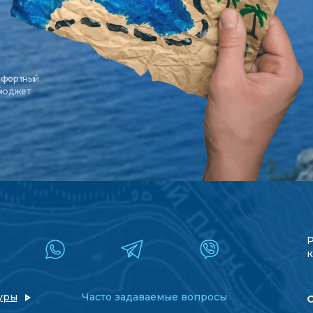
мфортный
 бюджет
к
уры
Часто задаваемые вопросы