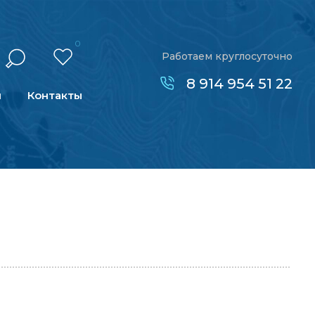
0
Работаем круглосуточно
8 914 954 51 22
н
Контакты