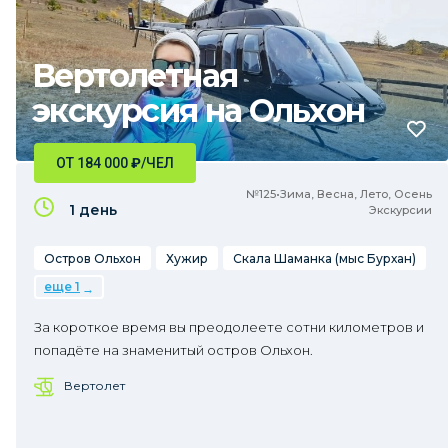
Вертолетная
экскурсия на Ольхон
ОТ 184 000
₽
/ЧЕЛ
№125•Зима, Весна, Лето, Осень
1 день
Экскурсии
Остров Ольхон
Хужир
Скала Шаманка (мыс Бурхан)
еще 1
За короткое время вы преодолеете сотни километров и
попадёте на знаменитый остров Ольхон.
Вертолет