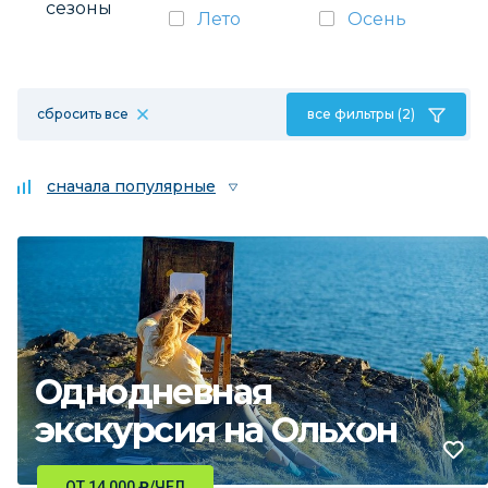
сезоны
Лето
Осень
сбросить все
все фильтры (2)
сначала популярные
Однодневная
экскурсия на Ольхон
ОТ 14 000
₽
/ЧЕЛ