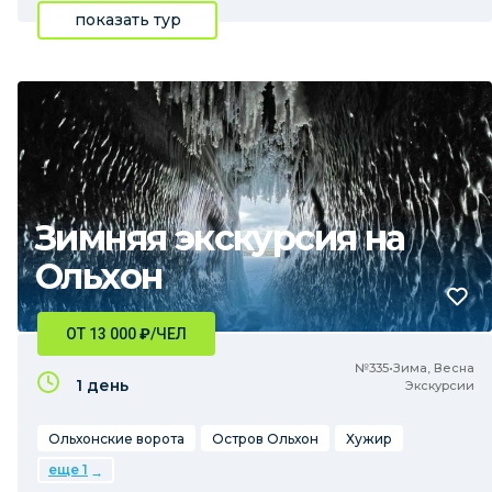
показать тур
Зимняя экскурсия на
Ольхон
ОТ 13 000
₽
/ЧЕЛ
№335•Зима, Весна
1 день
Экскурсии
Ольхонские ворота
Остров Ольхон
Хужир
еще 1