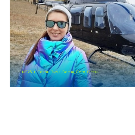
№125
Сезон: Зима, Весна, Лето, Осень