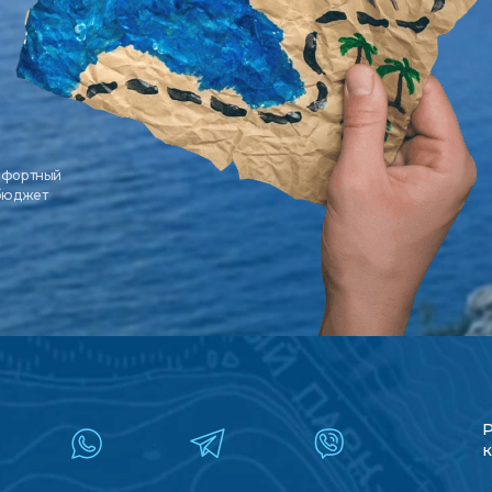
мфортный
 бюджет
к