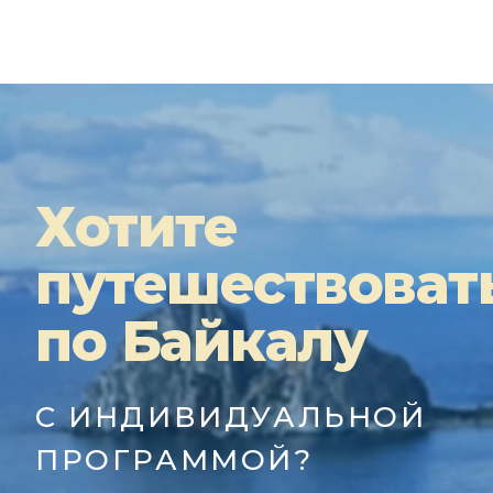
Хотите
путешествоват
по Байкалу
С ИНДИВИДУАЛЬНОЙ
ПРОГРАММОЙ?