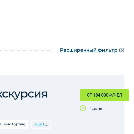
Расширенный фильтр
(3)
кскурсия
ОТ 184 000
₽
/ЧЕЛ
1 день
 (мыс Бурхан)
еще 1