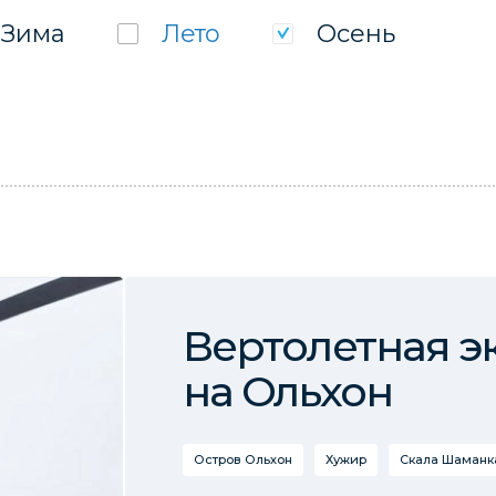
Зима
Лето
Осень
Вертолетная э
на Ольхон
Остров Ольхон
Хужир
Скала Шаманка