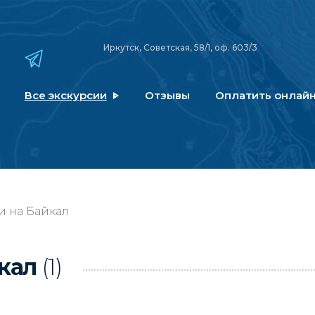
Иркутск, Советская, 58/1, оф. 603/3
Все экскурсии
Отзывы
Оплатить онлай
и на Байкал
йкал
(1)