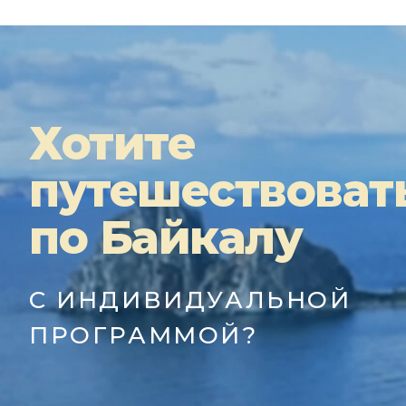
Хотите
путешествоват
по Байкалу
С ИНДИВИДУАЛЬНОЙ
ПРОГРАММОЙ?