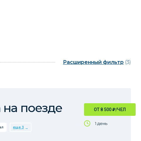
Расширенный фильтр
(3)
 на поезде
ОТ 8 500
₽
/ЧЕЛ
1 день
ал
еще 3