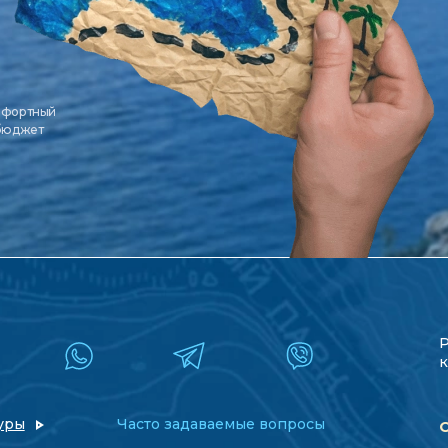
мфортный
 бюджет
к
уры
Часто задаваемые вопросы