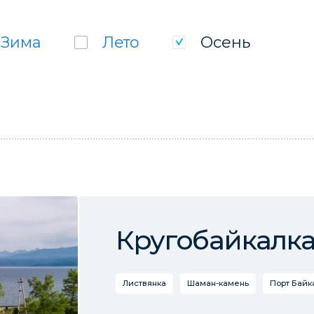
Зима
Лето
Осень
Кругобайкалка
Листвянка
Шаман-камень
Порт Байк