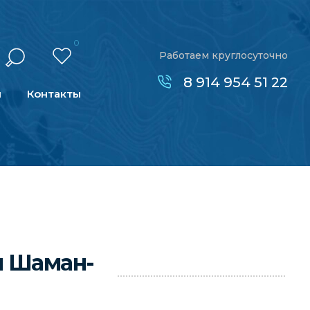
0
Работаем круглосуточно
8 914 954 51 22
н
Контакты
м Шаман-