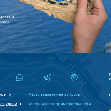
мфортный
 бюджет
к
уры
Часто задаваемые вопросы
кскурсии
Места и достопримечательности
И