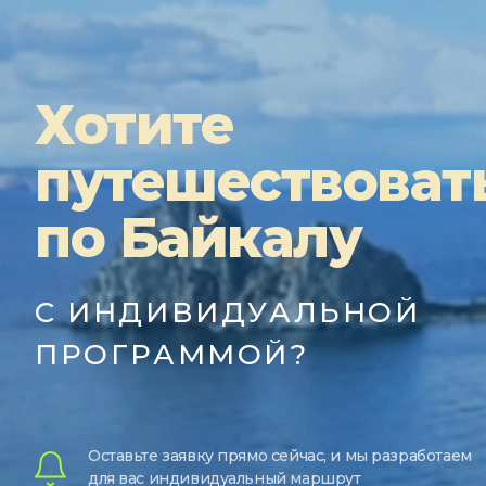
Хотите
путешествоват
по Байкалу
С ИНДИВИДУАЛЬНОЙ
ПРОГРАММОЙ?
Оставьте заявку прямо сейчас, и мы разработаем
для вас индивидуальный маршрут