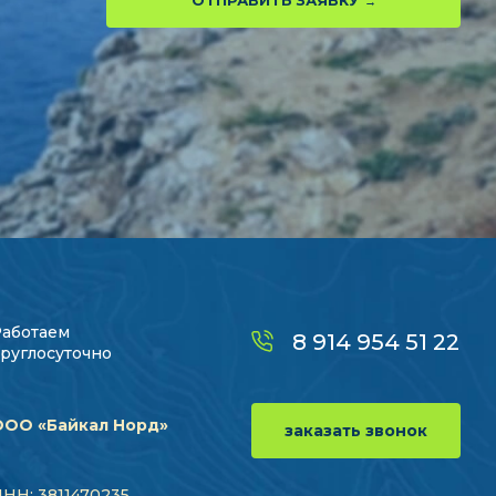
ОТПРАВИТЬ ЗАЯВКУ
Работаем
8 914 954 51 22
руглосуточно
ООО «Байкал Норд»
заказать звонок
НН: 3811470235