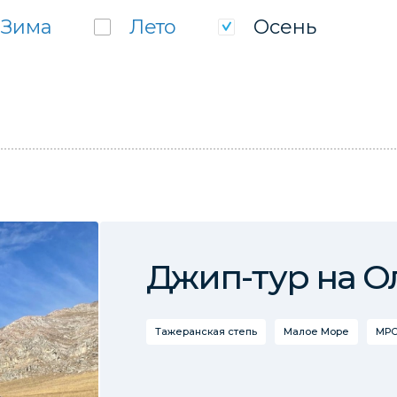
Зима
Лето
Осень
Джип-тур на О
Тажеранская степь
Малое Море
МРС