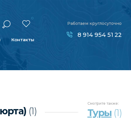
0
Работаем круглосуточно
8 914 954 51 22
н
Контакты
Смотрите
также:
хюрта)
(1)
Туры
(1)