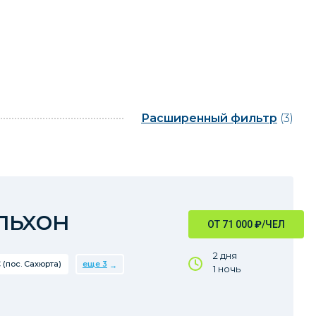
Расширенный фильтр
(3)
льхон
ОТ 71 000
₽
/ЧЕЛ
2 дня
 (пос. Сахюрта)
еще 3
1 ночь