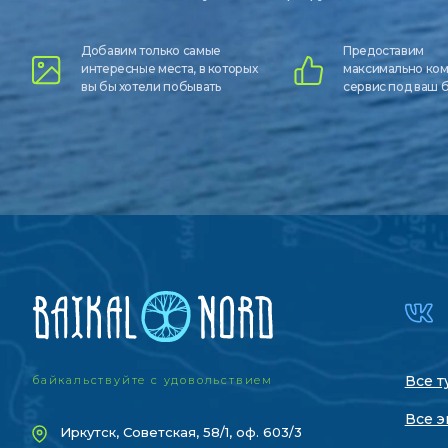
Добавим только самые
Предоставим
интересные места, в которых
максимально ко
вы бы хотели побывать
сервис под ваш
Все т
байкальствуйте с удовольствием
Все э
Иркутск, Советская, 58/1, оф. 603/3