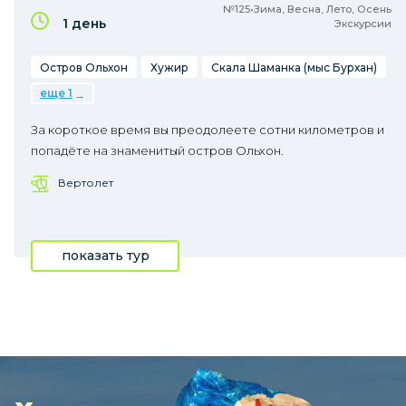
№125•Зима, Весна, Лето, Осень
1 день
Экскурсии
Остров Ольхон
Хужир
Скала Шаманка (мыс Бурхан)
еще 1
За короткое время вы преодолеете сотни километров и
попадёте на знаменитый остров Ольхон.
Вертолет
показать тур