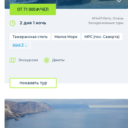
ОТ 71 000
₽
/ЧЕЛ
№447•Лето, Осень
2 дня
1 ночь
Экскурсионные туры
Тажеранская степь
Малое Море
МРС (пос. Сахюрта)
еще 3
Экскурсии
Джипы
показать тур