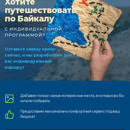
Хотите
путешествовать
по Байкалу
С ИНДИВИДУАЛЬНОЙ
ПРОГРАММОЙ?
Оставьте заявку прямо
сейчас, и мы разработаем для
вас индивидуальный
маршрут
Добавим только самые
интересные места, в которых
вы бы
хотели побывать
Предоставим
максимально комфортный
сервис под ваш
бюджет