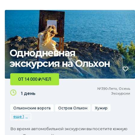
Однодневная
экскурсия на Ольхон
ОТ 14 000
₽
/ЧЕЛ
№390•Лето, Осень
1 день
Экскурсии
Ольхонские ворота
Остров Ольхон
Хужир
еще 1
Во время автомобильной экскурсии вы посетите южную