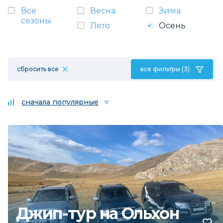
Все
Весна
Зима
сезоны
Лето
Осень
сбросить все
все фильтры (3)
сначала популярные
Джип-тур на Ольхон