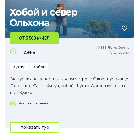
Хобой и север
Ольхона
ОТ 5 500
₽
/ЧЕЛ
№386•Лето, Осень
1 день
Экскурсии
Хужир
Хобой
Экскурсия по северным мысам острова Ольхон: урочище
Песчаное, Саган-Хушун, Хобой, Шунтэ. Организуется из
пос. Хужир.
Автомобильные
показать тур