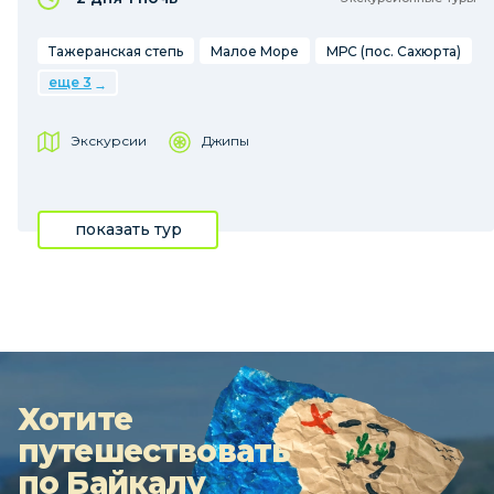
Тажеранская степь
Малое Море
МРС (пос. Сахюрта)
еще 3
Экскурсии
Джипы
показать тур
Хотите
путешествовать
по Байкалу