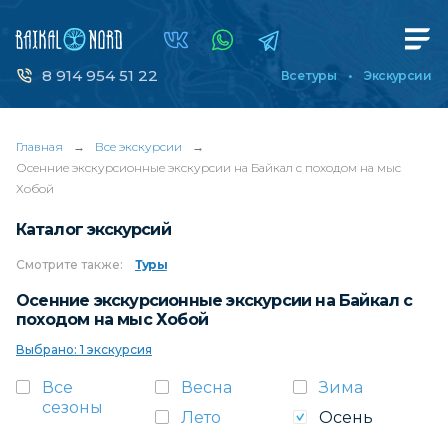
8 914 954 51 22
Все туры
Экскурсии
Главная
→
Все экскурсии
→
Осенние экскурсионные экскурсии на Байкал с походом на мыс
Хобой
Каталог экскурсий
Смотрите
также:
Туры
Осенние экскурсионные экскурсии на Байкал с
походом на мыс Хобой
Выбрано: 1 экскурсия
Все
Весна
Зима
сезоны
Лето
Осень