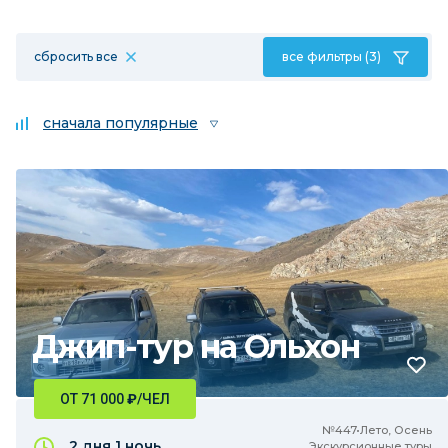
сбросить все
все фильтры (3)
сначала популярные
Джип-тур на Ольхон
ОТ 71 000
₽
/ЧЕЛ
№447•Лето, Осень
2 дня
1 ночь
Экскурсионные туры