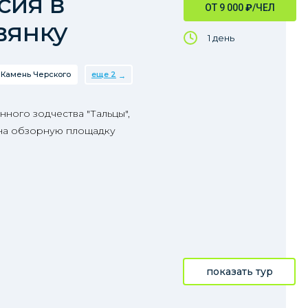
сия в
ОТ 9 000
₽
/ЧЕЛ
вянку
1 день
Камень Черского
еще 2
нного зодчества "Тальцы",
 на обзорную площадку
показать тур