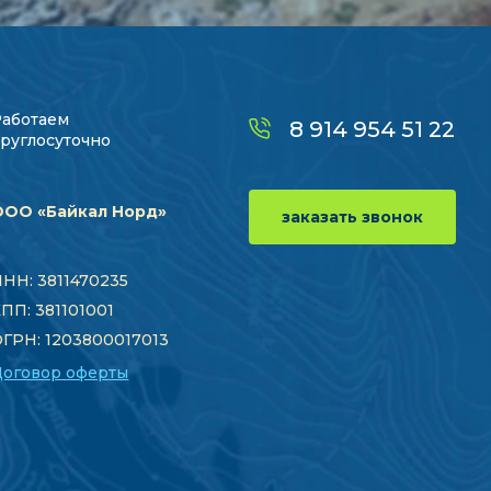
Работаем
8 914 954 51 22
руглосуточно
ООО «Байкал Норд»
заказать звонок
НН: 3811470235
ПП: 381101001
ГРН: 1203800017013
Договор оферты