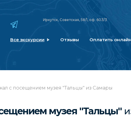
Иркутск, Советская, 58/1, оф. 603/3
Все экскурсии
Отзывы
Оплатить онлай
кал с посещением музея "Тальцы" из Самары
осещением музея "Тальцы"
и