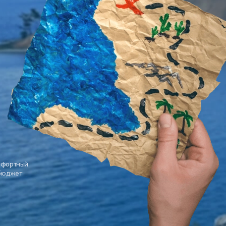
мфортный
 бюджет