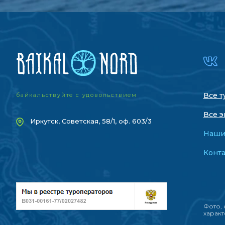
Все т
байкальствуйте с удовольствием
Все э
Иркутск, Советская, 58/1, оф. 603/3
Наши
Конт
Фото, 
характ