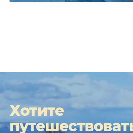
Хотите
путешествоват