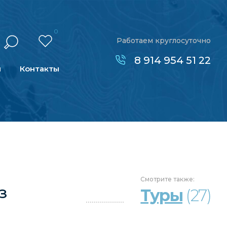
0
Работаем круглосуточно
8 914 954 51 22
н
Контакты
Смотрите
также:
з
Туры
(27)