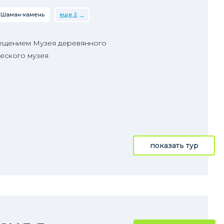
Шаман-камень
еще 2
сещением Музея деревянного
еского музея
показать тур