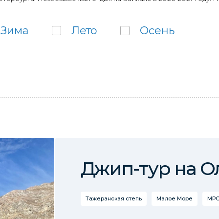
Зима
Лето
Осень
Джип-тур на О
Тажеранская степь
Малое Море
МРС