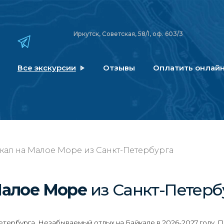
Иркутск, Советская, 58/1, оф. 603/3
Все экскурсии
Отзывы
Оплатить онлай
кал на Малое Море из Санкт-Петербурга
Малое Море
из Санкт-Петерб
тербурга. Незабываемый отдых на Байкале в 2026-2027 году. 