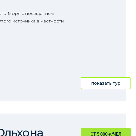
лого Моря с посещением
того источника в местности
показать тур
Ольхона
ОТ 5 000
₽
/ЧЕЛ