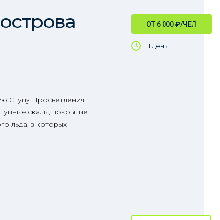
 острова
ОТ 6 000
₽
/ЧЕЛ
1 день
ую Ступу Просветления,
ступные скалы, покрытые
го льда, в которых