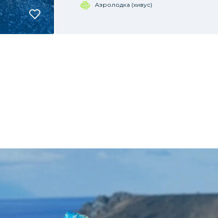
Аэролодка (хивус)