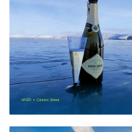
№451
Сезон: Зима