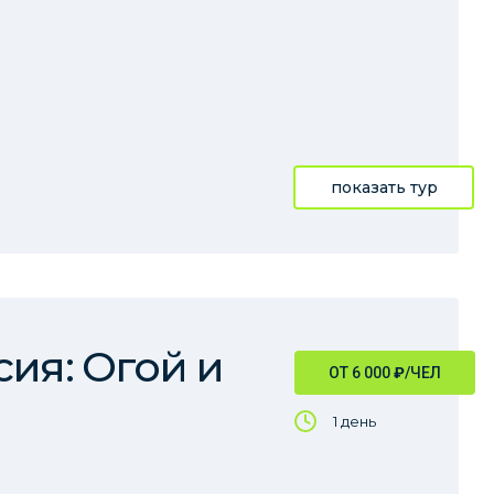
показать тур
сия: Огой и
ОТ 6 000
₽
/ЧЕЛ
1 день