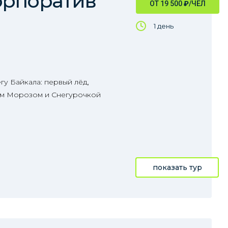
орпоратив
ОТ 19 500
₽
/ЧЕЛ
1 день
у Байкала: первый лёд,
ом Морозом и Снегурочкой
показать тур