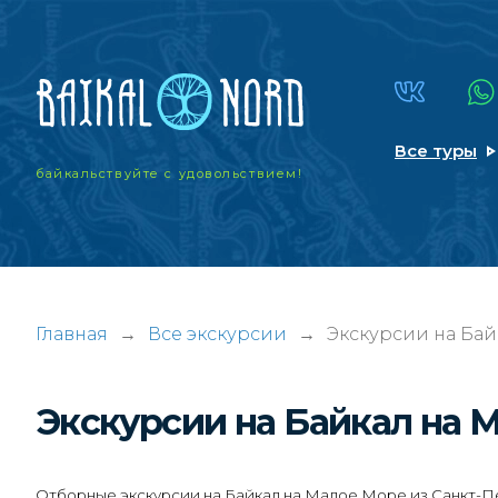
Все туры
байкальствуйте
с удовольствием!
Главная
→
Все экскурсии
→
Экскурсии на Бай
Экскурсии на Байкал на 
Отборные экскурсии на Байкал на Малое Море из Санкт-Пе