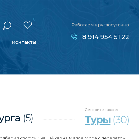
0
Работаем круглосуточно
8 914 954 51 22
н
Контакты
Смотрите
также:
урга
(5)
Туры
(30)
Подбери экскурсии на Байкал на Малое Море с перелетом