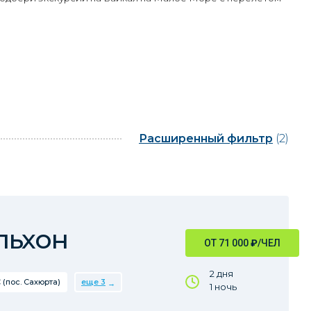
Расширенный фильтр
(2)
льхон
ОТ 71 000
₽
/ЧЕЛ
2 дня
 (пос. Сахюрта)
еще 3
1 ночь