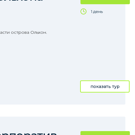
1 день
асти острова Ольхон.
показать тур