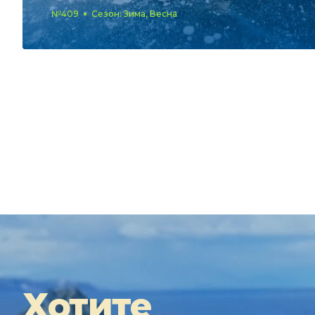
№409
Сезон: Зима, Весна
Хотите