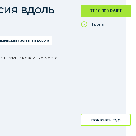
сия вдоль
ОТ 10 000
₽
/ЧЕЛ
1 день
йкальская железная дорога
еть самые красивые места
показать тур