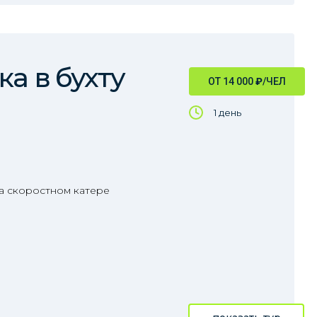
а в бухту
ОТ 14 000
₽
/ЧЕЛ
1 день
на скоростном катере