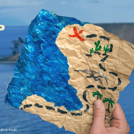
ь
мфортный