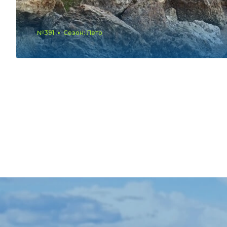
№391
Сезон: Лето