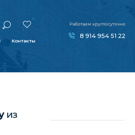
0
Работаем круглосуточно
8 914 954 51 22
н
Контакты
лу
из