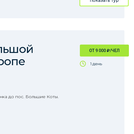
показать тур
ольшой
ОТ 9 000
₽
/ЧЕЛ
ропе
1 день
нка до пос. Большие Коты.