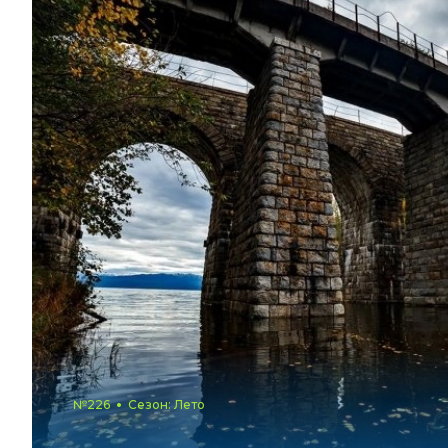
№226
Сезон: Лето