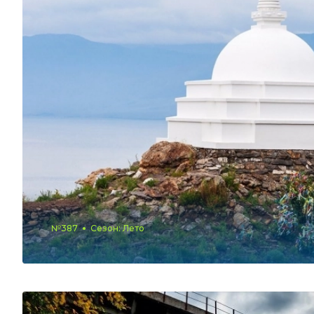
№387
Сезон: Лето