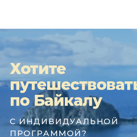
Хотите
путешествоват
по Байкалу
С ИНДИВИДУАЛЬНОЙ
ПРОГРАММОЙ?