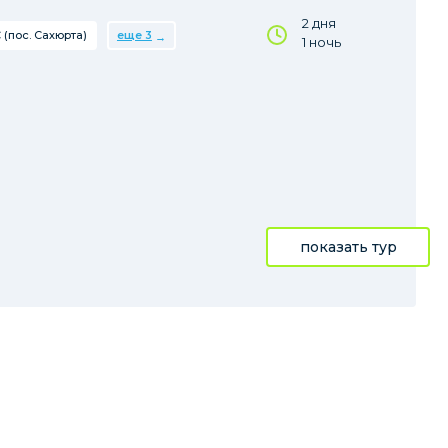
2 дня
 (пос. Сахюрта)
еще 3
1 ночь
показать тур