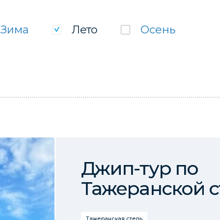
Зима
Лето
Осень
Джип-тур по
Тажеранской с
Тажеранская степь