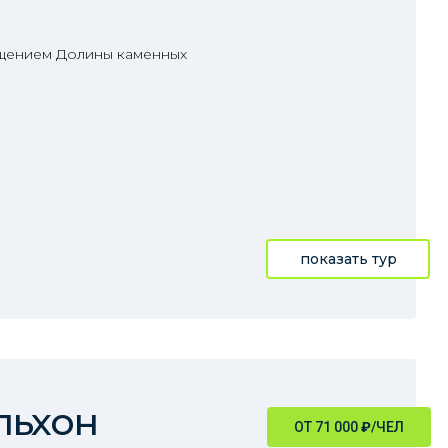
ещением Долины каменных
показать тур
льхон
ОТ 71 000
₽
/ЧЕЛ