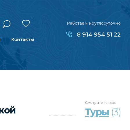
0
Работаем круглосуточно
8 914 954 51 22
н
Контакты
Смотрите
также:
кой
Туры
(3)