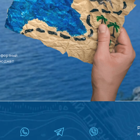
мфортный
 бюджет
к