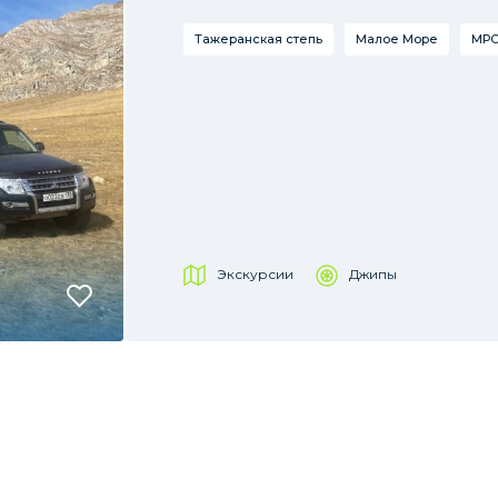
Тажеранская степь
Малое Море
МРС
Экскурсии
Джипы