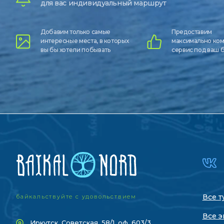
для вас индивидуальный маршрут
Добавим только самые
Предоставим
интересные места, в которых
максимально ко
вы бы хотели побывать
сервис под ваш
Все т
байкальствуйте с удовольствием
Все э
Иркутск, Советская, 58/1, оф. 603/3