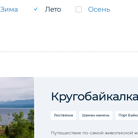
Зима
Лето
Осень
Кругобайкалка
Листвянка
Шаман-камень
Порт Байк
Путешествие по самой живописной ж