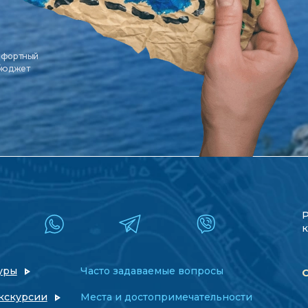
мфортный
 бюджет
к
уры
Часто задаваемые вопросы
кскурсии
Места и достопримечательности