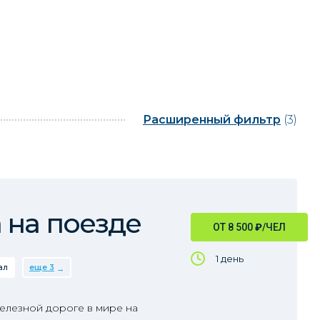
Расширенный фильтр
(3)
 на поезде
ОТ 8 500
₽
/ЧЕЛ
1 день
ал
еще 3
елезной дороге в мире на