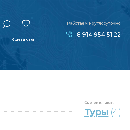
0
Работаем круглосуточно
8 914 954 51 22
н
Контакты
Смотрите
также:
Туры
(4)