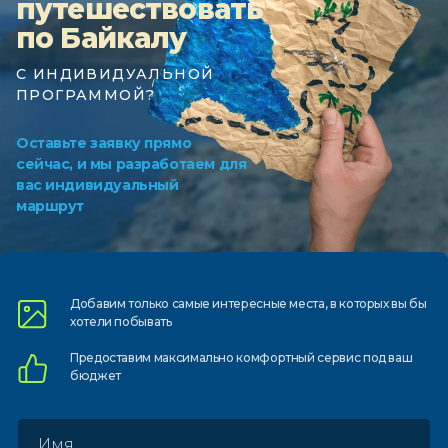
путешествовать
по Байкалу
С ИНДИВИДУАЛЬНОЙ
ПРОГРАММОЙ?
Оставьте заявку прямо
сейчас, и мы разработаем для
вас индивидуальный
маршрут
Добавим только самые
интересные места, в которых
вы бы
хотели побывать
Предоставим
максимально комфортный
сервис под ваш
бюджет