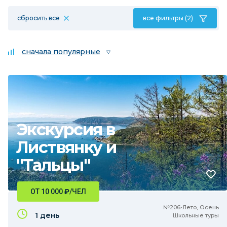
сбросить все
все фильтры (2)
сначала популярные
Экскурсия в
Листвянку и
"Тальцы"
ОТ 10 000
₽
/ЧЕЛ
№206•Лето, Осень
1 день
Школьные туры