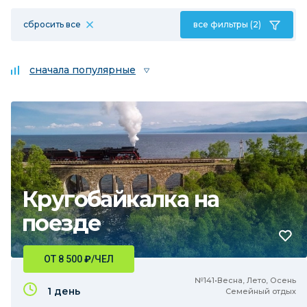
сбросить все
все фильтры (2)
сначала популярные
Кругобайкалка на
поезде
ОТ 8 500
₽
/ЧЕЛ
№141•Весна, Лето, Осень
1 день
Семейный отдых