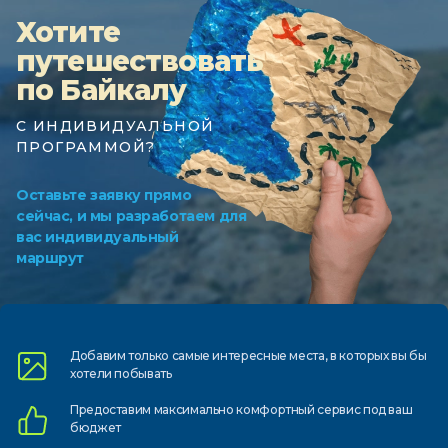
Хотите
путешествовать
по Байкалу
С ИНДИВИДУАЛЬНОЙ
ПРОГРАММОЙ?
Оставьте заявку прямо
сейчас, и мы разработаем для
вас индивидуальный
маршрут
Добавим только самые
интересные места, в которых
вы бы
хотели побывать
Предоставим
максимально комфортный
сервис под ваш
бюджет