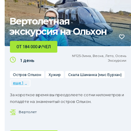
Вертолетная
экскурсия на Ольхон
ОТ 184 000
₽
/ЧЕЛ
№125•Зима, Весна, Лето, Осень
1 день
Экскурсии
Остров Ольхон
Хужир
Скала Шаманка (мыс Бурхан)
еще 1
За короткое время вы преодолеете сотни километров и
попадёте на знаменитый остров Ольхон.
Вертолет