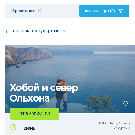
сбросить все
все фильтры (2)
сначала популярные
Хобой и север
Ольхона
ОТ 5 500
₽
/ЧЕЛ
№386•Лето, Осень
1 день
Экскурсии