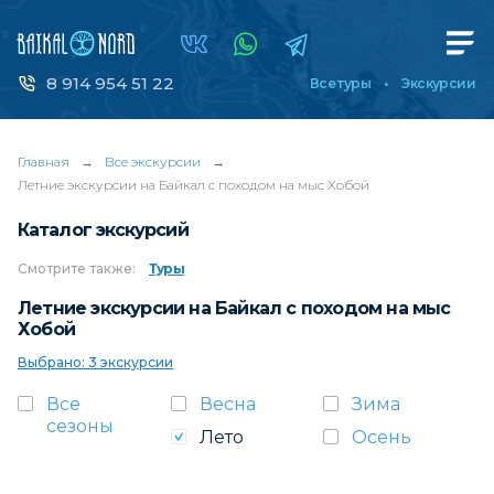
8 914 954 51 22
Все туры
Экскурсии
Главная
→
Все экскурсии
→
Летние экскурсии на Байкал с походом на мыс Хобой
Каталог экскурсий
Смотрите
также:
Туры
Летние экскурсии на Байкал с походом на мыс
Хобой
Выбрано: 3 экскурсии
Все
Весна
Зима
сезоны
Лето
Осень