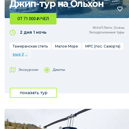
Джип-тур на Ольхон
ОТ 71 000
₽
/ЧЕЛ
№447•Лето, Осень
2 дня
1 ночь
Экскурсионные туры
Тажеранская степь
Малое Море
МРС (пос. Сахюрта)
еще 3
Экскурсии
Джипы
показать тур