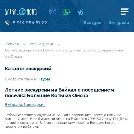
8 914 954 51 22
Все туры
Экскурсии
Главная
→
Все экскурсии
→
Летние экскурсии на Байкал с посещением поселка Большие Коты
из Омска
Каталог экскурсий
Смотрите
также:
Туры
Летние экскурсии на Байкал с посещением
поселка Большие Коты из Омска
Выбрано: 1 экскурсия
Отборные летние экскурсии на Байкал с посещением поселка Большие
Коты из Омска. Незабываемый отдых на Байкале в 2026-2027 году. Подбери
летние экскурсии на Байкал с посещением поселка Большие Коты с
перелетом из Омска.