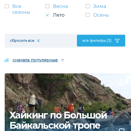
Все
Весна
Зима
сезоны
Лето
Осень
сбросить все
все фильтры (3)
сначала популярные
Хайкинг по Большой
Байкальской тропе