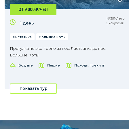
ОТ 9 000
₽
/ЧЕЛ
№391•Лето
1 день
Экскурсии
Листвянка
Большие Коты
Прогулка по эко-тропе из пос. Листвянка до пос.
Большие Коты.
Водные
Пешие
Походы, трекинг
показать тур