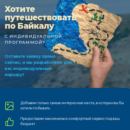
Хотите
путешествовать
по Байкалу
С ИНДИВИДУАЛЬНОЙ
ПРОГРАММОЙ?
Оставьте заявку прямо
сейчас, и мы разработаем для
вас индивидуальный
маршрут
Добавим только самые
интересные места, в которых
вы бы
хотели побывать
Предоставим
максимально комфортный
сервис под ваш
бюджет