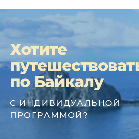
Хотите
путешествоват
по Байкалу
С ИНДИВИДУАЛЬНОЙ
ПРОГРАММОЙ?