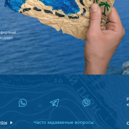
мфортный
 бюджет
к
уры
Часто задаваемые вопросы