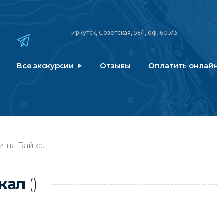
Иркутск, Советская, 58/1, оф. 603/3
Все экскурсии
Отзывы
Оплатить онлай
и на Байкал
йкал
()