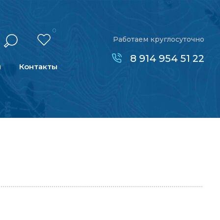
0
Работаем круглосуточно
8 914 954 51 22
н
Контакты