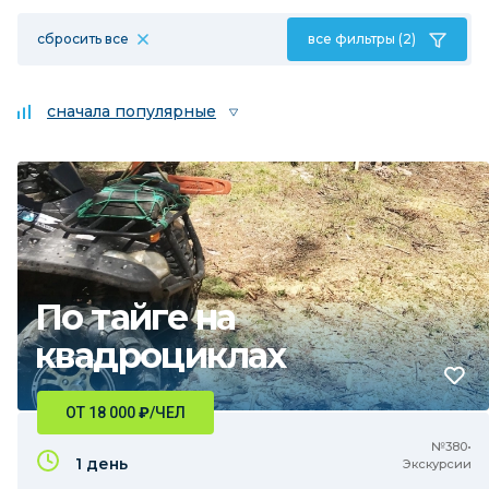
сбросить все
все фильтры (2)
сначала популярные
По тайге на
квадроциклах
ОТ 18 000
₽
/ЧЕЛ
№380•
1 день
Экскурсии