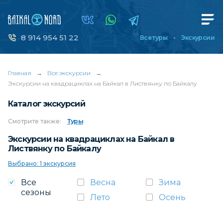
8 914 954 51 22
Все туры
Экскурсии
Главная
→
Все экскурсии
→
Экскурсии на квадрациклах на Байкал в Листвянку по Байкалу
Каталог экскурсий
Смотрите
также:
Туры
Экскурсии на квадрациклах на Байкал в
Листвянку по Байкалу
Выбрано: 1 экскурсия
Все
Весна
Зима
сезоны
Лето
Осень