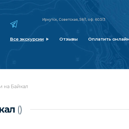
Иркутск, Советская, 58/1, оф. 603/3
Все экскурсии
Отзывы
Оплатить онлай
и на Байкал
йкал
()