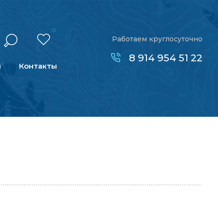
0
Работаем круглосуточно
8 914 954 51 22
н
Контакты