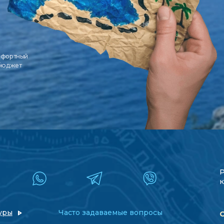
мфортный
 бюджет
к
уры
Часто задаваемые вопросы