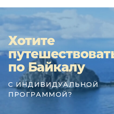
Хотите
путешествоват
по Байкалу
С ИНДИВИДУАЛЬНОЙ
ПРОГРАММОЙ?