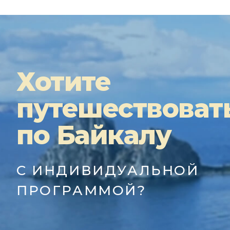
Хотите
путешествоват
по Байкалу
С ИНДИВИДУАЛЬНОЙ
ПРОГРАММОЙ?