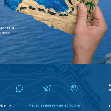
мфортный
 бюджет
к
уры
Часто задаваемые вопросы