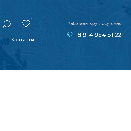
0
Работаем круглосуточно
8 914 954 51 22
н
Контакты