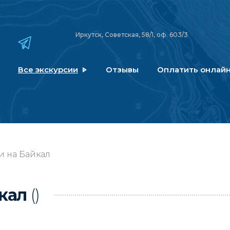
Иркутск, Советская, 58/1, оф. 603/3
Все экскурсии
Отзывы
Оплатить онлай
и на Байкал
йкал
()