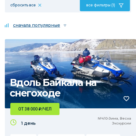
сбросить все
все фильтры (1)
сначала популярные
Вдоль Байкала на
снегоходе
ОТ 38 000
₽
/ЧЕЛ
№410•Зима, Весна
1 день
Экскурсии