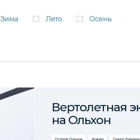
Зима
Лето
Осень
Вертолетная э
на Ольхон
Остров Ольхон
Хужир
Скала Шаманка