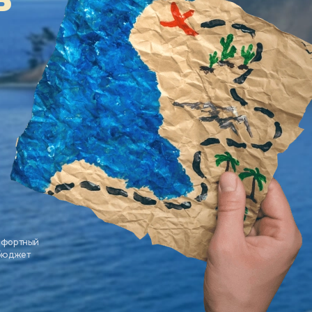
мфортный
 бюджет