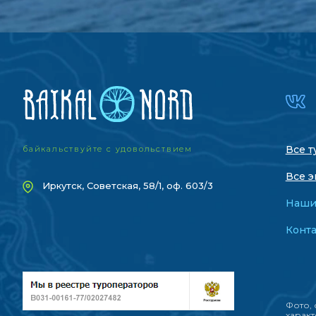
Все т
байкальствуйте с удовольствием
Все э
Иркутск, Советская, 58/1, оф. 603/3
Наши
Конт
Фото, 
характ