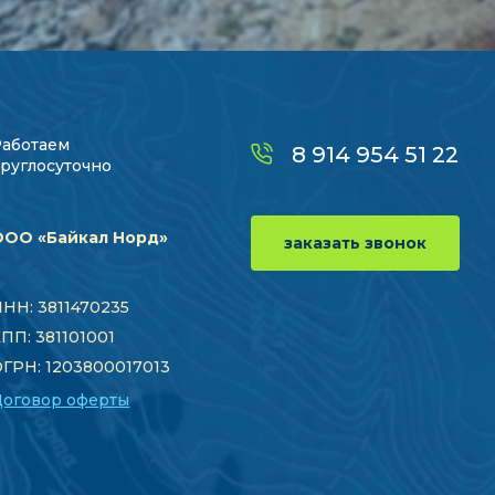
Работаем
8 914 954 51 22
руглосуточно
ООО «Байкал Норд»
заказать звонок
НН: 3811470235
ПП: 381101001
ГРН: 1203800017013
Договор оферты