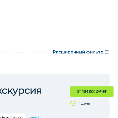
Расширенный фильтр
(2)
кскурсия
ОТ 184 000
₽
/ЧЕЛ
1 день
 (мыс Бурхан)
еще 1