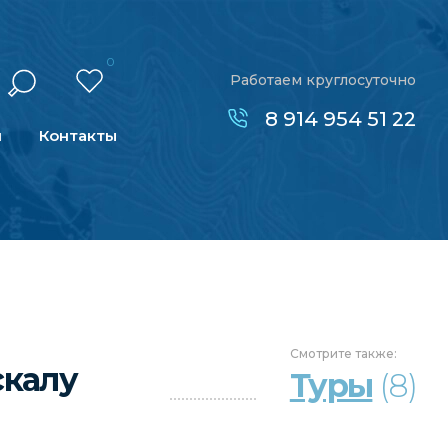
0
Работаем круглосуточно
8 914 954 51 22
н
Контакты
Смотрите
также:
скалу
Туры
(8)