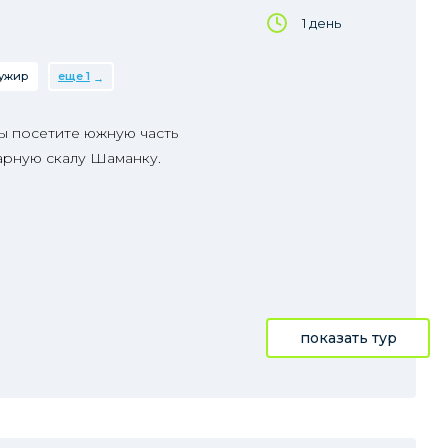
1 день
ужир
еще 1
ы посетите южную часть
дарную скалу Шаманку.
показать тур