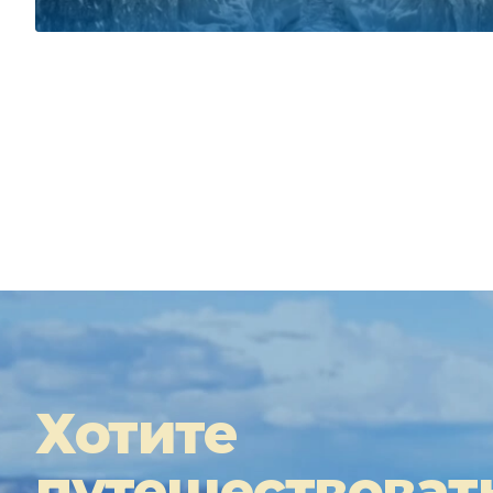
Хотите
путешествоват