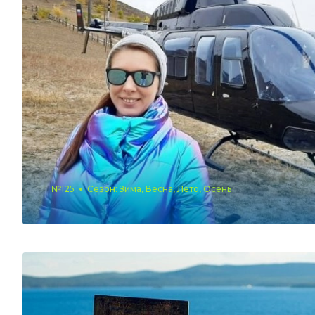
№125
Сезон: Зима, Весна, Лето, Осень