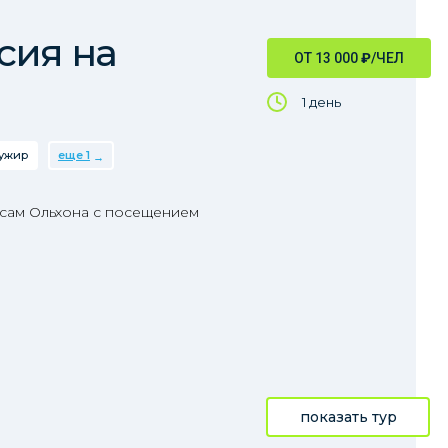
сия на
ОТ 13 000
₽
/ЧЕЛ
1 день
ужир
еще 1
сам Ольхона с посещением
показать тур