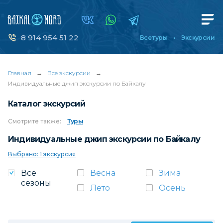
8 914 954 51 22
Все туры
Экскурсии
Главная
→
Все экскурсии
→
Индивидуальные джип экскурсии по Байкалу
Каталог экскурсий
Смотрите
также:
Туры
Индивидуальные джип экскурсии по Байкалу
Выбрано: 1 экскурсия
Все
Весна
Зима
сезоны
Лето
Осень