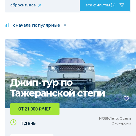
сбросить все
все фильтры (2)
сначала популярные
Джип-тур по
Тажеранской степи
ОТ 21 000
₽
/ЧЕЛ
№381•Лето, Осень
1 день
Экскурсии