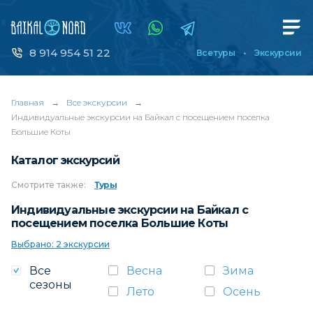
8 914 954 51 22
Все туры
Экскурсии
Главная
→
Все экскурсии
→
Индивидуальные экскурсии на Байкал с посещением поселка
Большие Коты
Каталог экскурсий
Смотрите
также:
Туры
Индивидуальные экскурсии на Байкал с
посещением поселка Большие Коты
Выбрано: 2 экскурсии
Все
Весна
Зима
сезоны
Лето
Осень