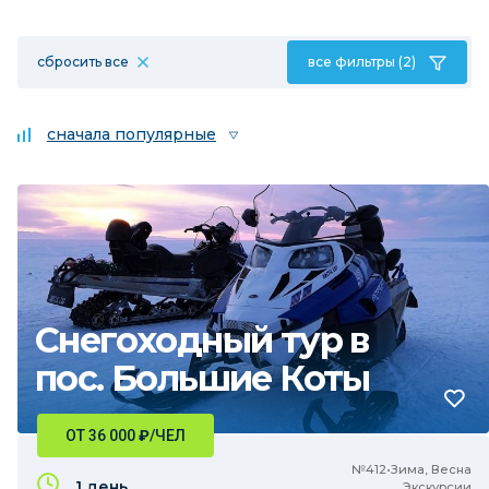
сбросить все
все фильтры (2)
сначала популярные
Снегоходный тур в
пос. Большие Коты
ОТ 36 000
₽
/ЧЕЛ
№412•Зима, Весна
1 день
Экскурсии