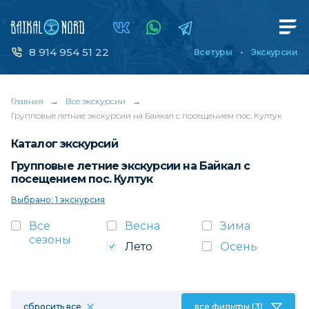
8 914 954 51 22
Все туры
Экскурсии
Главная
→
Все экскурсии
→
Групповые летние экскурсии на Байкал с посещением пос. Култук
Каталог экскурсий
Групповые летние экскурсии на Байкал с
посещением пос. Култук
Выбрано: 1 экскурсия
Все
Весна
Зима
сезоны
Лето
Осень
сбросить все
все фильтры (3)