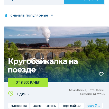
сначала популярные
Кругобайкалка на
поезде
ОТ 8 500
₽
/ЧЕЛ
№141•Весна, Лето, Осень
1 день
Семейный отдых
еще 3
Листвянка
Шаман-камень
Порт Байкал