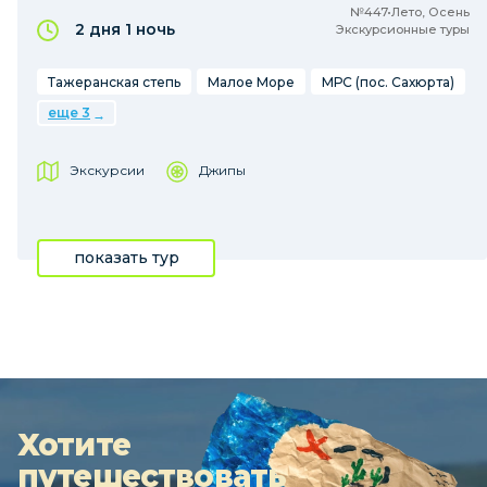
№447•Лето, Осень
2 дня
1 ночь
Экскурсионные туры
Тажеранская степь
Малое Море
МРС (пос. Сахюрта)
еще 3
Экскурсии
Джипы
показать тур
Хотите
путешествовать