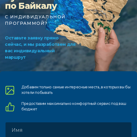
по Байкалу
С ИНДИВИДУАЛЬНОЙ
ПРОГРАММОЙ?
Оставьте заявку прямо
сейчас, и мы разработаем для
вас индивидуальный
маршрут
Добавим только самые
интересные места, в которых
вы бы
хотели побывать
Предоставим
максимально комфортный
сервис под ваш
бюджет