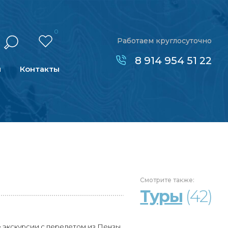
0
Работаем круглосуточно
8 914 954 51 22
н
Контакты
Смотрите
также:
Туры
(42)
 экскурсии с перелетом из Пензы.