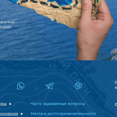
мфортный
 бюджет
к
уры
Часто задаваемые вопросы
кскурсии
Места и достопримечательности