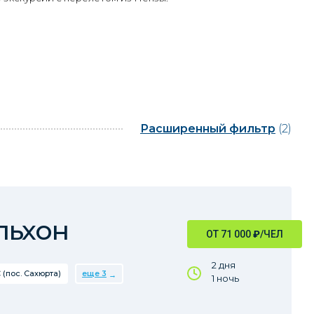
Расширенный фильтр
(2)
льхон
ОТ 71 000
₽
/ЧЕЛ
2 дня
 (пос. Сахюрта)
еще 3
1 ночь