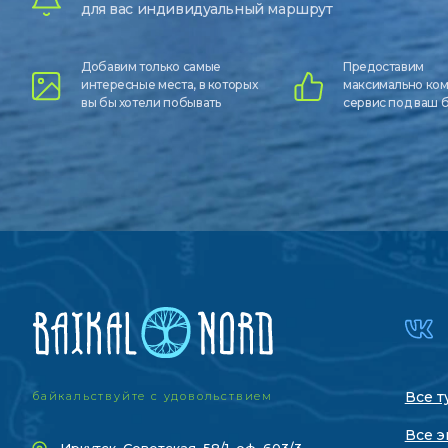
для вас индивидуальный маршрут
Добавим только самые
Предоставим
интересные места, в которых
максимально ко
вы бы хотели побывать
сервис под ваш
Все т
байкальствуйте с удовольствием
Все э