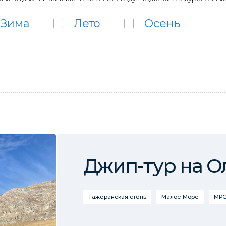
Зима
Лето
Осень
Джип-тур на О
Тажеранская степь
Малое Море
МРС