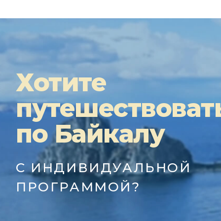
Хотите
путешествоват
по Байкалу
С ИНДИВИДУАЛЬНОЙ
ПРОГРАММОЙ?