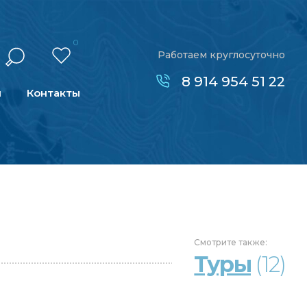
0
Работаем круглосуточно
8 914 954 51 22
н
Контакты
Смотрите
также:
Туры
(12)