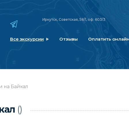
Иркутск, Советская, 58/1, оф. 603/3
Все экскурсии
Отзывы
Оплатить онлай
и на Байкал
йкал
()