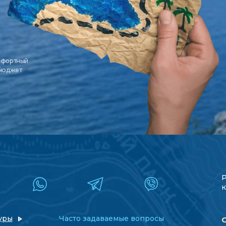
мфортный
 бюджет
к
уры
Часто задаваемые вопросы