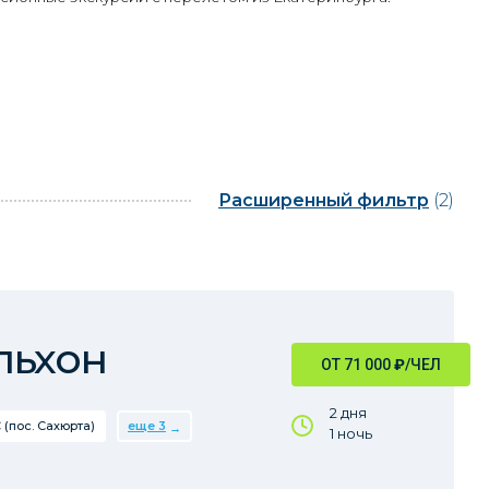
Расширенный фильтр
(2)
льхон
ОТ 71 000
₽
/ЧЕЛ
2 дня
 (пос. Сахюрта)
еще 3
1 ночь