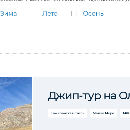
Зима
Лето
Осень
Джип-тур на О
Тажеранская степь
Малое Море
МРС