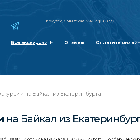
Иркутск, Советская, 58/1, оф. 603/3
Все экскурсии
Отзывы
Оплатить онлай
скурсии на Байкал из Екатеринбурга
ии
на Байкал
из Екатеринбур
абываемый отдых на Байкале в 2026-2027 году. Подбери экскур