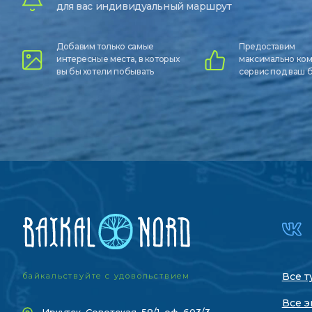
для вас индивидуальный маршрут
Добавим только самые
Предоставим
интересные места, в которых
максимально ко
вы бы хотели побывать
сервис под ваш
Все т
байкальствуйте с удовольствием
Все э