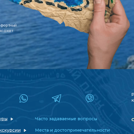
мфортный
 бюджет
к
уры
Часто задаваемые вопросы
кскурсии
Места и достопримечательности