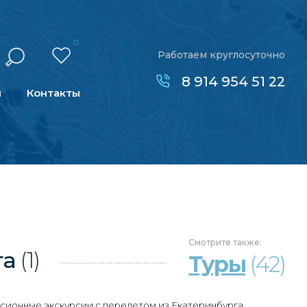
0
Работаем круглосуточно
8 914 954 51 22
н
Контакты
Смотрите
также:
га
(1)
Туры
(42)
сионные экскурсии с перелетом из Екатеринбурга.