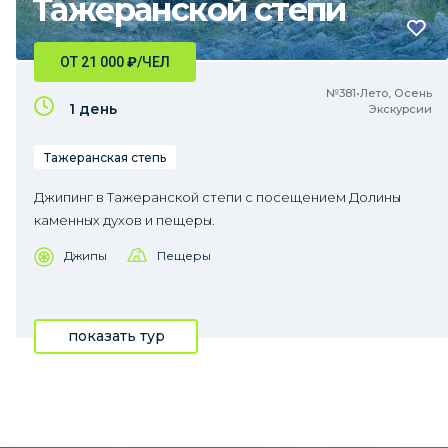
Тажеранской степи
ОТ 21 000
₽
/ЧЕЛ
№381•Лето, Осень
1 день
Экскурсии
Тажеранская степь
Джипинг в Тажеранской степи с посещением Долины
каменных духов и пещеры.
Джипы
Пещеры
показать тур