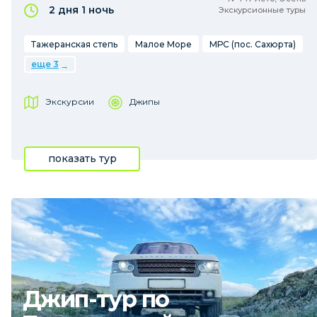
2 дня
1 ночь
Экскурсионные туры
Тажеранская степь
Малое Море
МРС (пос. Сахюрта)
еще 3
Экскурсии
Джипы
показать тур
Джип-тур по