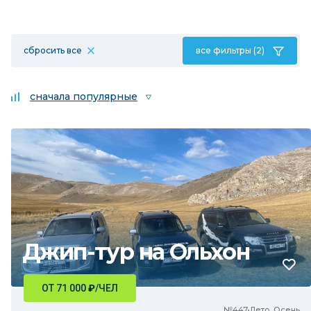
сбросить все
все фильтры (2)
сначала популярные
Джип-тур на Ольхон
ОТ 71 000
₽
/ЧЕЛ
№447•Лето, Осень