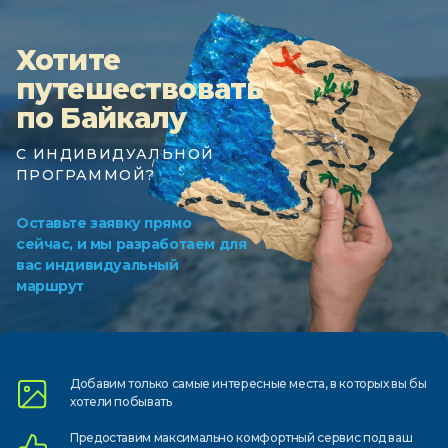
Хотите
путешествовать
по Байкалу
С ИНДИВИДУАЛЬНОЙ
ПРОГРАММОЙ?
Оставьте заявку прямо
сейчас, и мы разработаем для
вас индивидуальный
маршрут
Добавим только самые
интересные места, в которых
вы бы
хотели побывать
Предоставим
максимально комфортный
сервис под ваш