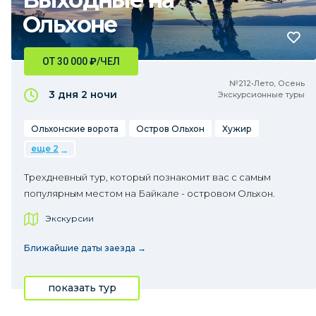
Ольхоне
ОТ 30 000
₽
/ЧЕЛ
№212•Лето, Осень
3 дня
2 ночи
Экскурсионные туры
Ольхонские ворота
Остров Ольхон
Хужир
еще 2
Трехдневный тур, который познакомит вас с самым
популярным местом на Байкале - островом Ольхон.
Экскурсии
Ближайшие даты заезда →
показать тур