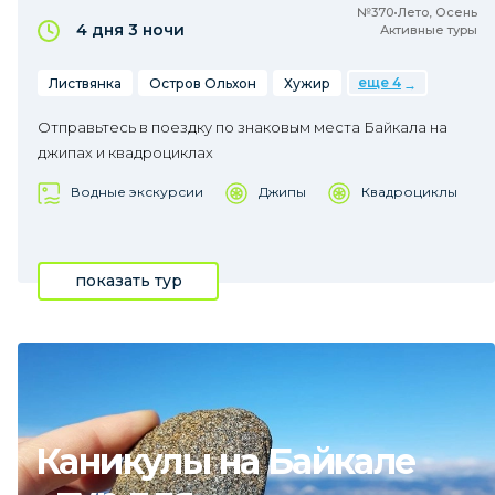
№370•Лето, Осень
4 дня
3 ночи
Активные туры
еще 4
Листвянка
Остров Ольхон
Хужир
Отправьтесь в поездку по знаковым места Байкала на
джипах и квадроциклах
Водные экскурсии
Джипы
Квадроциклы
показать тур
Каникулы на Байкале