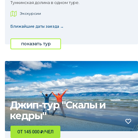
Тункинская долина в одном туре.
Экскурсии
Ближайшие даты заезда →
показать тур
Джип-тур "Скалы и
кедры"
ОТ 145 000
₽
/ЧЕЛ