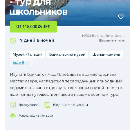
- тур для
школьников
ОТ 115 000
₽
/ЧЕЛ
№321•Весна, Лето, Осень
7 дней
6 ночей
Школьные туры
Музей «Тальцы»
Байкальский музей
Шаман-камень
еще 8
Изучить Байкал от А до Я, побывать в самых красивых
местах озера, насладиться первозданными природными
видами и отлично отдохнуть в компании друзей - все это
ждет юных путешественников в нашем весеннем туре!
Экскурсии
Водные экскурсии
Аэролодка (хивус)