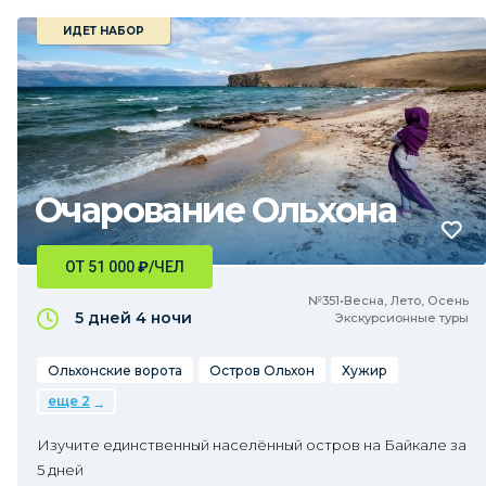
ИДЕТ НАБОР
Очарование Ольхона
ОТ 51 000
₽
/ЧЕЛ
№351•Весна, Лето, Осень
5 дней
4 ночи
Экскурсионные туры
Ольхонские ворота
Остров Ольхон
Хужир
еще 2
Изучите единственный населённый остров на Байкале за
5 дней