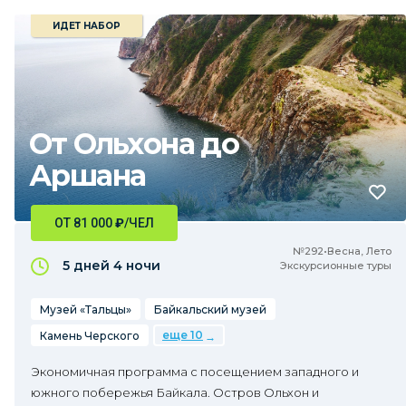
ИДЕТ НАБОР
От Ольхона до
Аршана
ОТ 81 000
₽
/ЧЕЛ
№292•Весна, Лето
5 дней
4 ночи
Экскурсионные туры
Музей «Тальцы»
Байкальский музей
еще 10
Камень Черского
Экономичная программа с посещением западного и
южного побережья Байкала. Остров Ольхон и