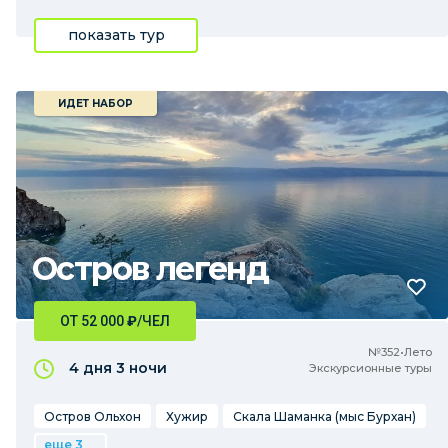
показать тур
ИДЕТ НАБОР
Остров легенд
ОТ 52 000
₽
/ЧЕЛ
№352•Лето
4 дня
3 ночи
Экскурсионные туры
Остров Ольхон
Хужир
Скала Шаманка (мыс Бурхан)
еще 3