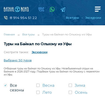
8 914 954 51 22
Все туры
Экскурсии
Главная
→
Все туры
→
Туры на Байкал по Ольхону из Уфы
Туры на Байкал по Ольхону из Уфы
Смотрите
также:
Экскурсии
Выбрано: 50 туров
Отборные туры на Байкал по Ольхону из Уфы. Незабываемый отдых на
Байкале в 2026-2027 году. Подбери туры на Байкал по Ольхону с перелетом
из Уфы.
Все
Весна
Зима
сезоны
Лето
Осень