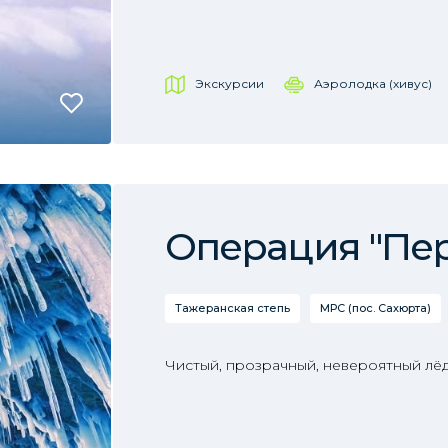
Экскурсии
Аэролодка (хивус)
Операция "Пе
Тажеранская степь
МРС (пос. Сахюрта)
Чистый, прозрачный, невероятный лёд