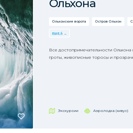
Ольхона
Ольхонские ворота
Остров Ольхон
С
еще 4
Все достопримечательности Ольхона 
гроты, живописные торосы и прозрач
Экскурсии
Аэролодка (хивус)