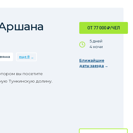
 Аршана
ОТ 77 000
₽
/ЧЕЛ
5 дней
4 ночи
вянка
еще 8
Ближайшие
даты заезда
отором вы посетите
ную Тункинскую долину.