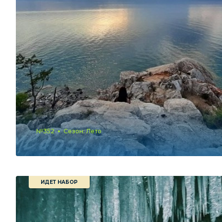
№352
Сезон: Лето
ИДЕТ НАБОР