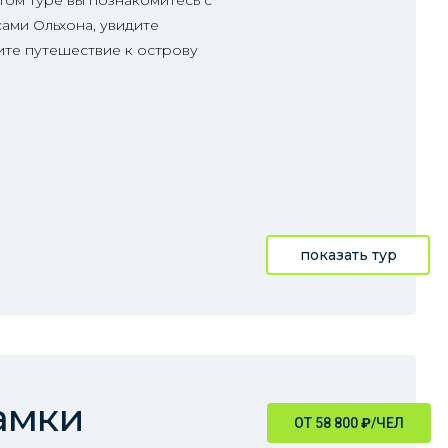
том туре вы познакомитесь с
ами Ольхона, увидите
те путешествие к острову
показать тур
амки
ОТ 58 800
₽
/ЧЕЛ