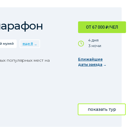
марафон
ОТ 67 000
₽
/ЧЕЛ
4 дня
й музей
еще 8
3 ночи
Ближайшие
ых популярных мест на
даты заезда
показать тур