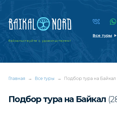
Все туры
байкальствуйте
с удовольствием!
Главная
→
Все туры
→
Подбор тура на Байкал
Подбор тура на Байкал
(2