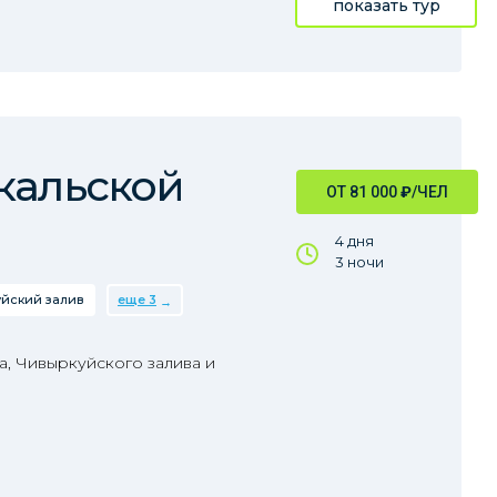
показать тур
кальской
ОТ 81 000
₽
/ЧЕЛ
4 дня
3 ночи
йский залив
еще 3
, Чивыркуйского залива и