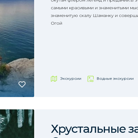
окутан флёром легенд и преданий.В э
самыми красивыми и знаменитыми мыс
знаменитую скалу Шаманку и соверши
Огой
Экскурсии
Водные экскурсии
Хрустальные з