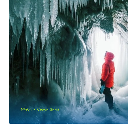
№404
Сезон: Зима