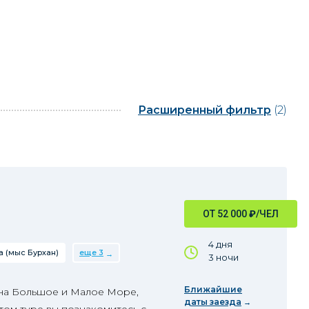
Расширенный фильтр
(2)
ОТ 52 000
₽
/ЧЕЛ
4 дня
 (мыс Бурхан)
еще 3
3 ночи
Ближайшие
 на Большое и Малое Море,
даты заезда