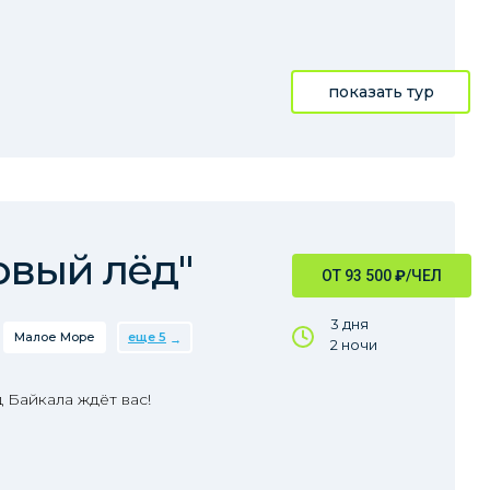
показать тур
рвый лёд"
ОТ 93 500
₽
/ЧЕЛ
3 дня
Малое Море
еще 5
2 ночи
 Байкала ждёт вас!