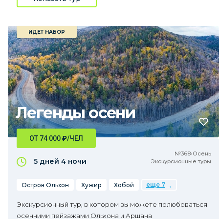
ИДЕТ НАБОР
Легенды осени
ОТ 74 000
₽
/ЧЕЛ
№368•Осень
5 дней
4 ночи
Экскурсионные туры
еще 7
Остров Ольхон
Хужир
Хобой
Экскурсионный тур, в котором вы можете полюбоваться
осенними пейзажами Ольхона и Аршана