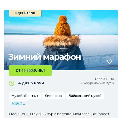
ИДЕТ НАБОР
Зимний марафон
ОТ 65 500
₽
/ЧЕЛ
№449•Зима
4 дня
3 ночи
Экскурсионные туры
Музей «Тальцы»
Листвянка
Байкальский музей
еще 7
Насыщенный зимний тур с посещением главных красот