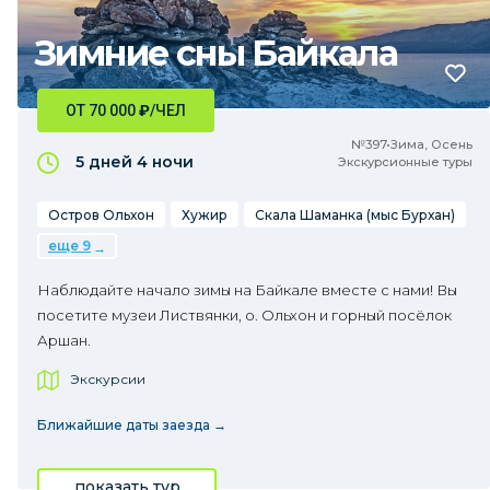
Зимние сны Байкала
ОТ 70 000
₽
/ЧЕЛ
№397•Зима, Осень
5 дней
4 ночи
Экскурсионные туры
Остров Ольхон
Хужир
Скала Шаманка (мыс Бурхан)
еще 9
Наблюдайте начало зимы на Байкале вместе с нами! Вы
посетите музеи Листвянки, о. Ольхон и горный посёлок
Аршан.
Экскурсии
Ближайшие даты заезда →
показать тур