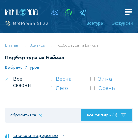
8 914 954 51 22
Все туры
Экскурсии
Главная
→
Все туры
→
Подбор тура на Байкал
Подбор тура на Байкал
Выбрано: 7 туров
Все
Весна
Зима
сезоны
Лето
Осень
сбросить все
все фильтры (2)
сначала недорогие