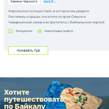
еще 8
Камень Черского
Апрельское путешествие, в котором вы увидите
Листвянку и Аршан, посетите остров Ольхон и
Чивыркуйский залив и встретитесь с байкальской нерпой
Экскурсии
Аэролодка (хивус)
показать тур
Хотите
путешествовать
по Байкалу