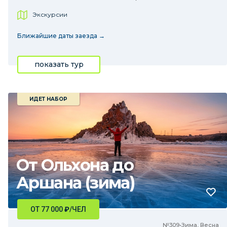
Экскурсии
Ближайшие даты заезда →
показать тур
ИДЕТ НАБОР
От Ольхона до
Аршана (зима)
ОТ 77 000
₽
/ЧЕЛ
№309•Зима, Весна